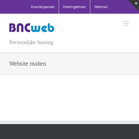
Ga
Klantenpaneel
Hostingbeheer
Webmail
naar
inhoud
Persoonlijke hosting
Website maken